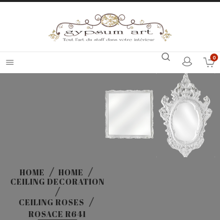
0

HOME
HOME
CEILING DECORATION
CEILING ROSES
ROSACE R641