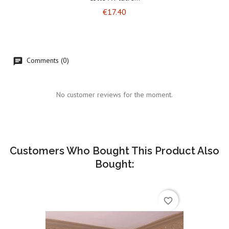
Price
€17.40
Comments (0)
No customer reviews for the moment.
Customers Who Bought This Product Also
Bought:
favorite_border