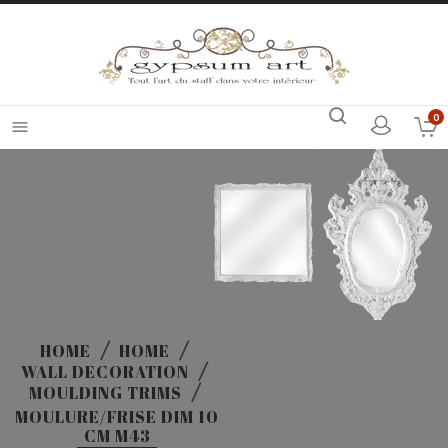
0

HOME
HOME
WALL DECORATION
MOULDING TRIMS
MOULURE/FRISE DIM 10
CM M43