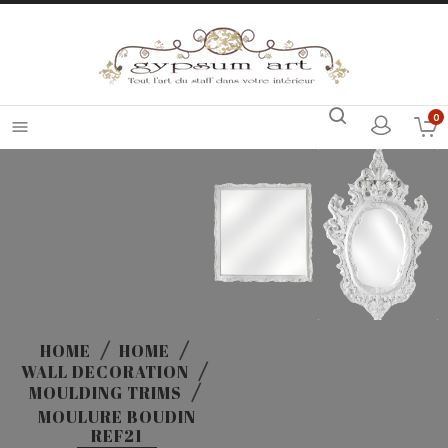
0

HOME
HOME
WALL DECORATION
MOULDING TRIMS
MOULURE BOUDIN
REF21