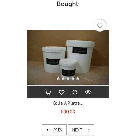
Bought:
favorite_border
Colle A Platre...
Price
€90.00
PREV
NEXT