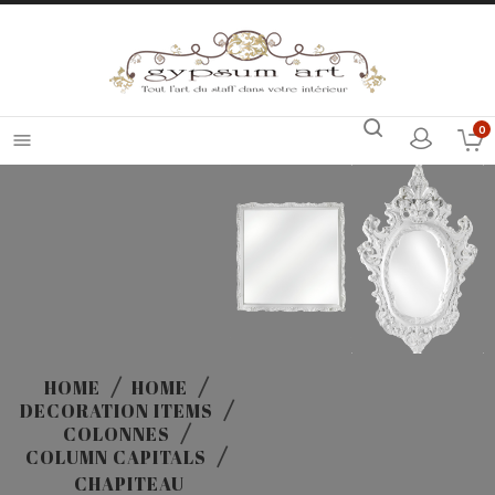
0

HOME
HOME
DECORATION ITEMS
COLONNES
COLUMN CAPITALS
CHAPITEAU