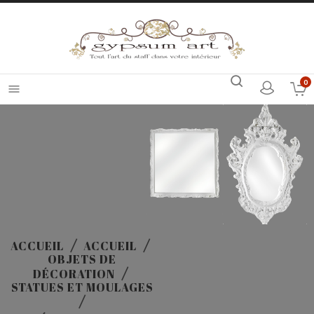
0

ACCUEIL
ACCUEIL
OBJETS DE
DÉCORATION
STATUES ET MOULAGES