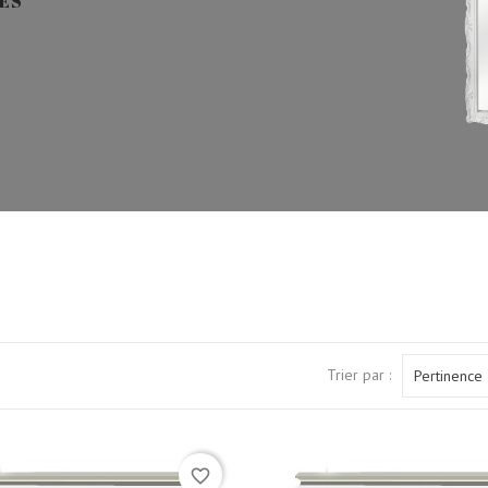
RES
Trier par :
Pertinence
favorite_border