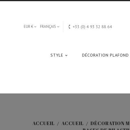

EUR €
FRANÇAIS
+33 (0) 4 93 32 88 64


STYLE
DÉCORATION PLAFOND

ACCUEIL
ACCUEIL
DÉCORATION M