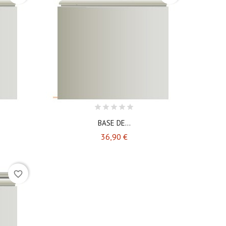
BASE DE...
Prix
36,90 €
favorite_border