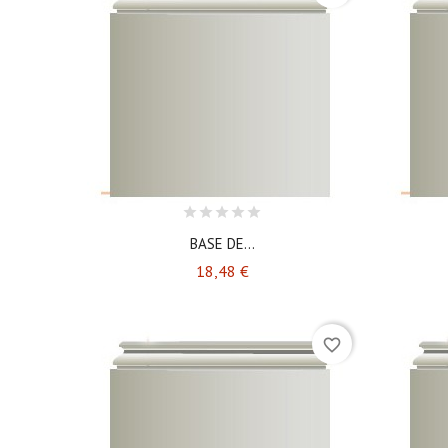
BASE DE...
Prix
18,48 €
favorite_border