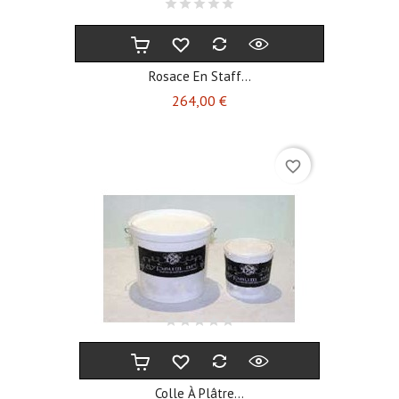
Rosace En Staff...
Prix
264,00 €
favorite_border
Colle À Plâtre...