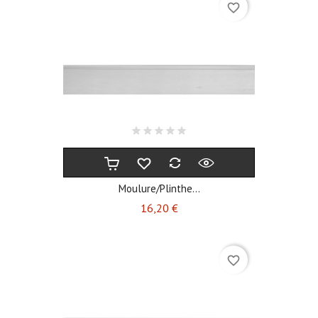
favorite_border
Moulure/plinthe...
Prix
16,20 €
favorite_border