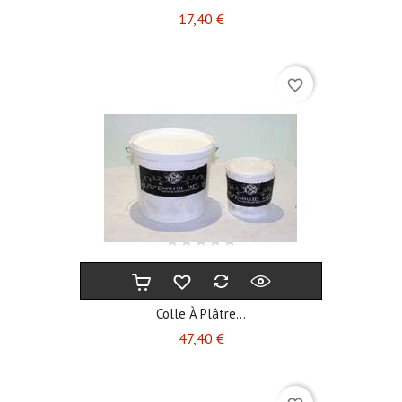
Prix
17,40 €
favorite_border
Colle À Plâtre...
Prix
47,40 €