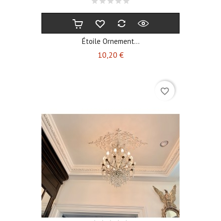
Étoile Ornement...
Prix
10,20 €
favorite_border