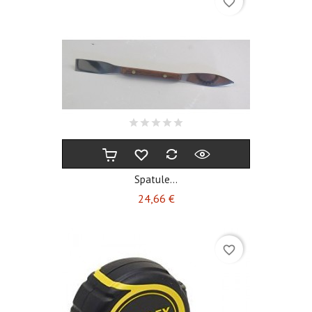
favorite_border
Spatule...
Prix
24,66 €
favorite_border