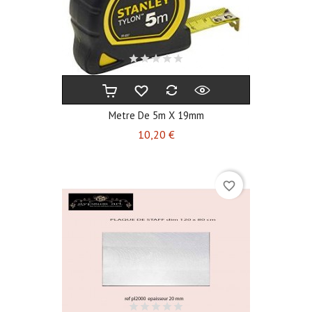
Metre De 5m X 19mm
Prix
10,20 €
favorite_border