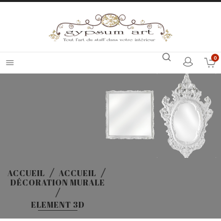
0

ACCUEIL
ACCUEIL
DÉCORATION MURALE
ELEMENT 3D