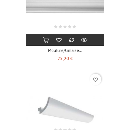
Moulure/cimaise...
Prix
25,20 €
favorite_border