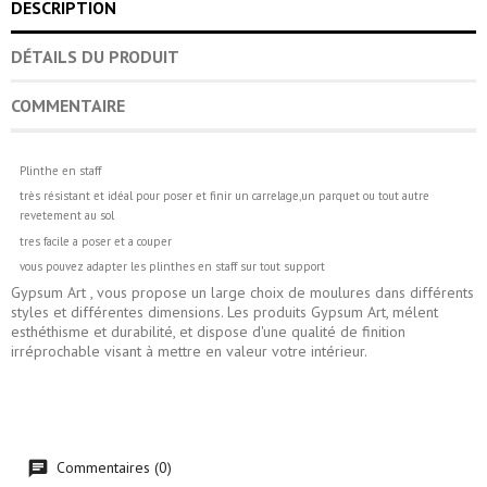
DESCRIPTION
DÉTAILS DU PRODUIT
COMMENTAIRE
Plinthe en staff
très résistant et idéal pour poser et finir un carrelage,un parquet ou tout autre
revetement au sol
tres facile a poser et a couper
vous pouvez adapter les plinthes en staff sur tout support
Gypsum Art , vous propose un large choix de moulures dans différents
styles et différentes dimensions. Les produits Gypsum Art, mélent
esthéthisme et durabilité, et dispose d'une qualité de finition
irréprochable visant à mettre en valeur votre intérieur.
Commentaires (0)