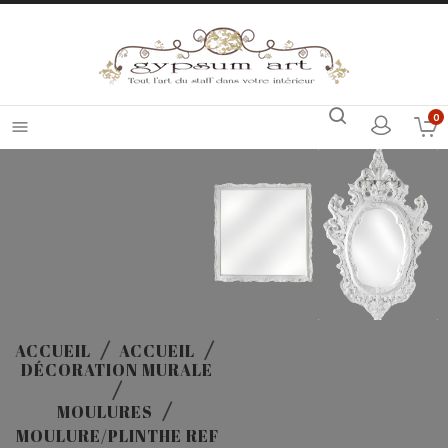
0

ACCUEIL
ACCUEIL
DÉCORATION MURALE
MOULURES
MOULURE/PLINTHE REF