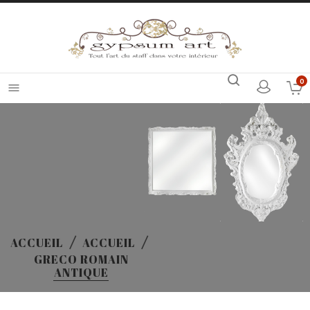
0

ACCUEIL
ACCUEIL
GRECO ROMAIN
ANTIQUE