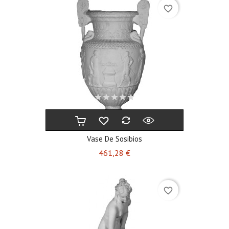
favorite_border
Vase De Sosibios
Prix
461,28 €
favorite_border