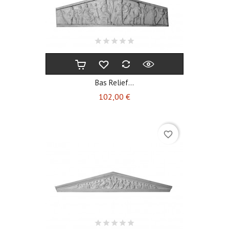
Bas Relief...
Prix
102,00 €
favorite_border