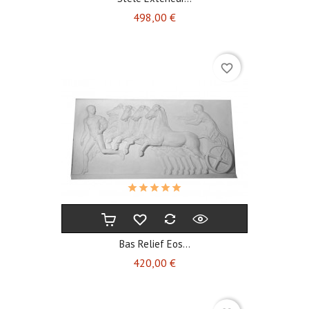
Prix
498,00 €
favorite_border
Bas Relief Eos...
Prix
420,00 €