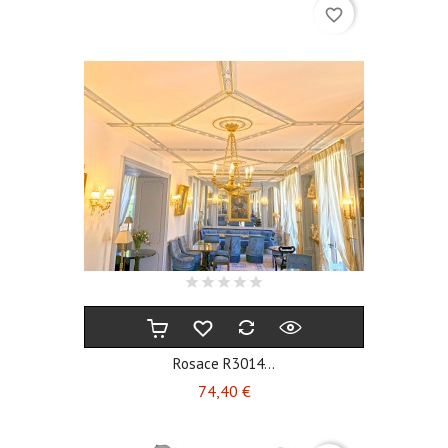
favorite_border
Rosace R3014...
Prix
74,40 €