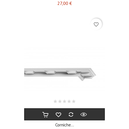
Prix
27,00 €
favorite_border
Corniche...