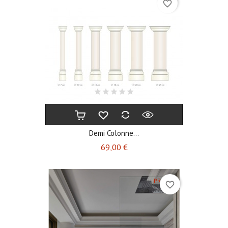
favorite_border
Demi Colonne...
Prix
69,00 €
PROMO !
favorite_border