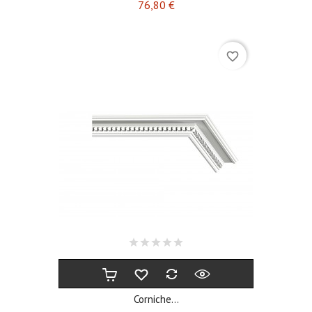
Prix
76,80 €
favorite_border
Corniche...