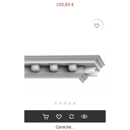
Prix
100,80 €
favorite_border
Corniche...