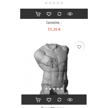
Corniche...
Prix
55,20 €
favorite_border