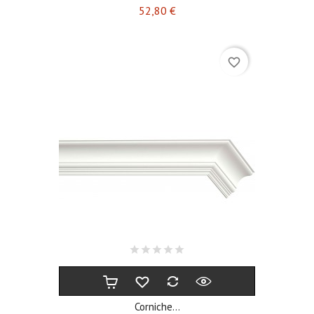
Prix
52,80 €
favorite_border
Corniche...