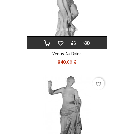
Venus Au Bains
Prix
840,00 €
favorite_border