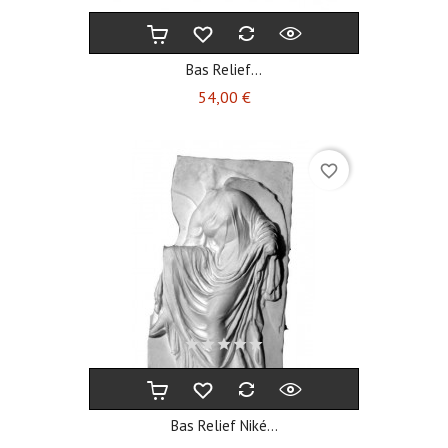
Bas Relief...
Prix
54,00 €
favorite_border
Bas Relief Niké...