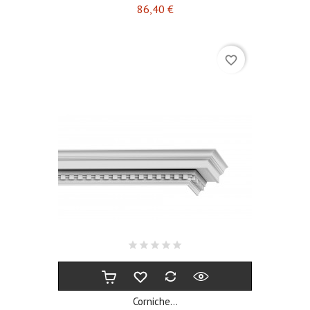
Prix
86,40 €
favorite_border
Corniche...