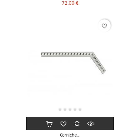
Prix
72,00 €
favorite_border
Corniche...