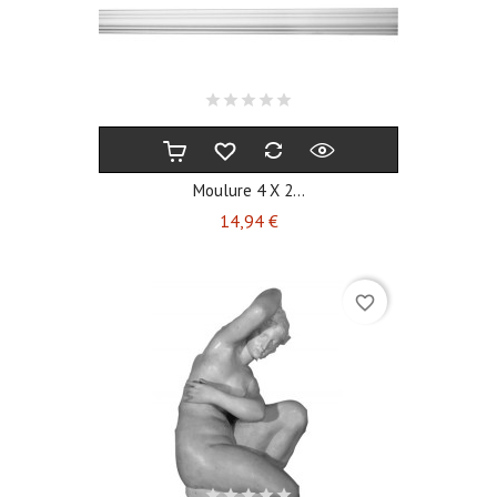
Moulure 4 X 2...
Prix
14,94 €
favorite_border