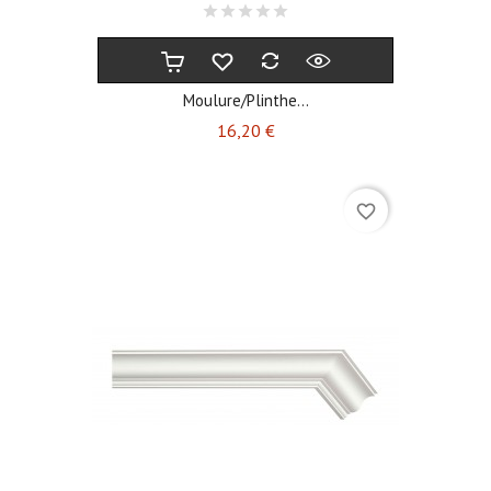
Moulure/plinthe...
Prix
16,20 €
favorite_border