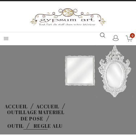
0

ACCUEIL
ACCUEIL
OUTILLAGE MATERIEL
DE POSE
OUTIL
REGLE ALU