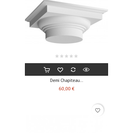
Demi Chapiteau...
Prix
60,00 €
favorite_border