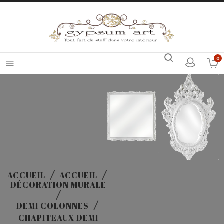
0

ACCUEIL
ACCUEIL
DÉCORATION MURALE
DEMI COLONNES
CHAPITEAUX DEMI