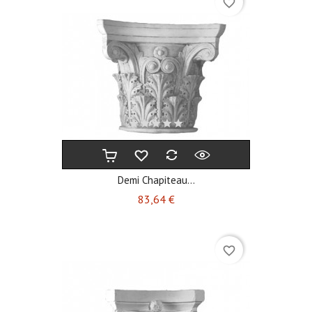
favorite_border
Demi Chapiteau...
Prix
83,64 €
favorite_border