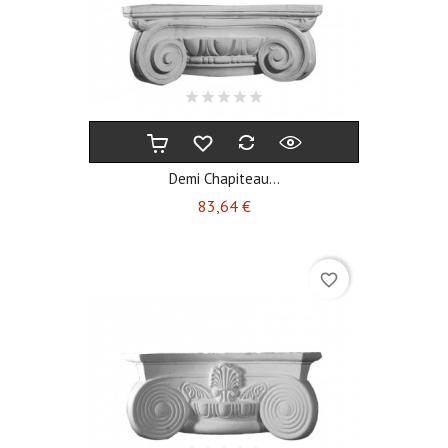
Demi Chapiteau...
Prix
83,64 €
favorite_border