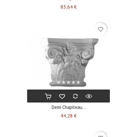
Prix
83,64 €
favorite_border
Demi Chapiteau...
Prix
44,28 €