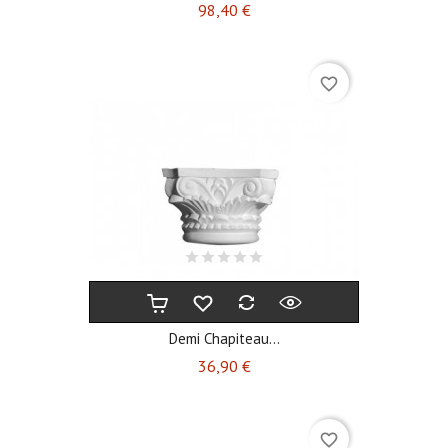
Prix
98,40 €
favorite_border
Demi Chapiteau...
Prix
36,90 €
favorite_border