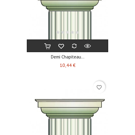
Demi Chapiteau...
Prix
10,44 €
favorite_border