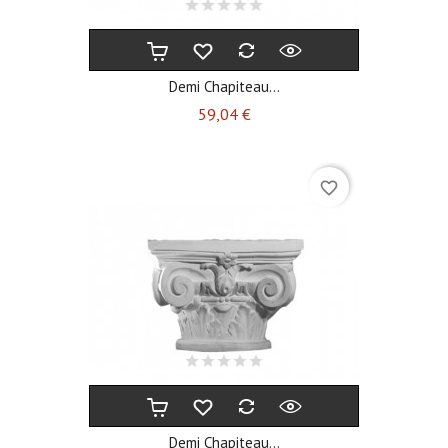
Demi Chapiteau...
Prix
59,04 €
favorite_border
Demi Chapiteau...