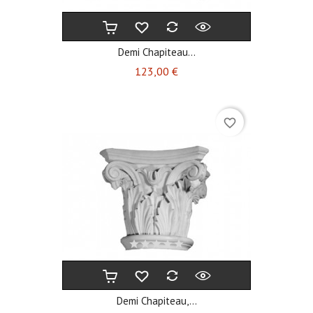
Demi Chapiteau...
Prix
123,00 €
favorite_border
Demi Chapiteau,...