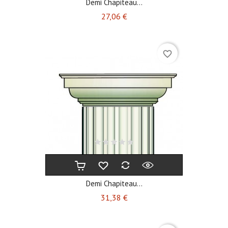
Demi Chapiteau...
Prix
27,06 €
favorite_border
Demi Chapiteau...
Prix
31,38 €