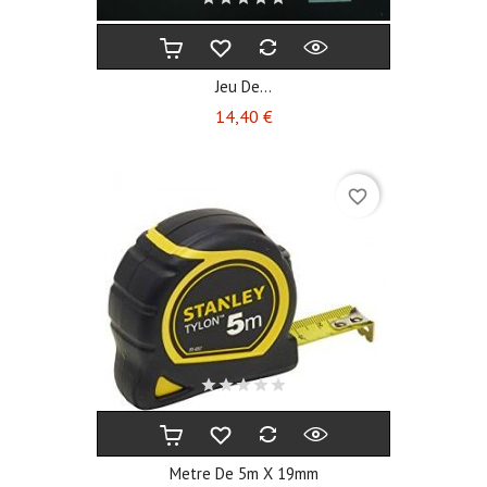
Jeu De...
Prix
14,40 €
favorite_border
Metre De 5m X 19mm