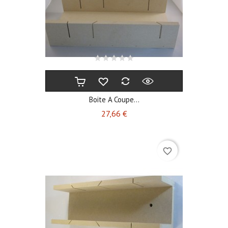
Boite A Coupe...
Prix
27,66 €
favorite_border