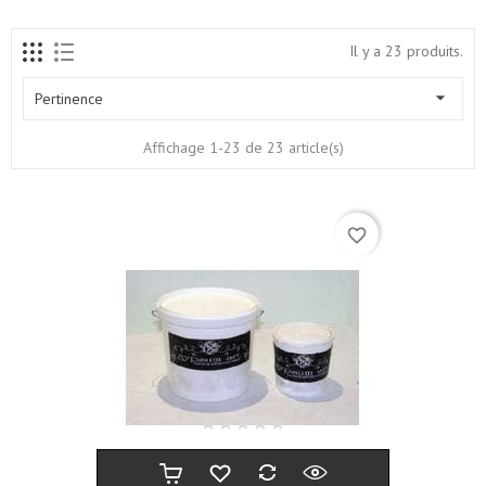
Il y a 23 produits.

Pertinence
Affichage 1-23 de 23 article(s)
favorite_border