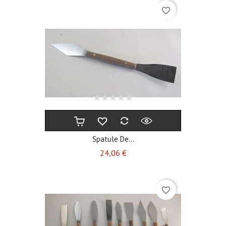
favorite_border
Spatule De...
Prix
24,06 €
favorite_border