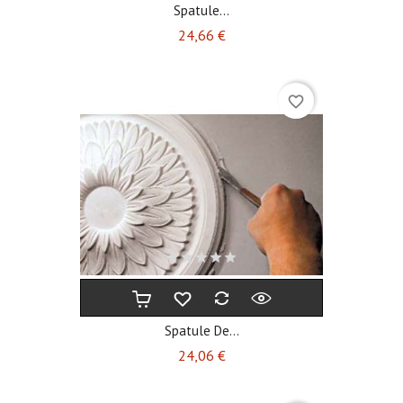
Spatule...
Prix
24,66 €
favorite_border
Spatule De...
Prix
24,06 €