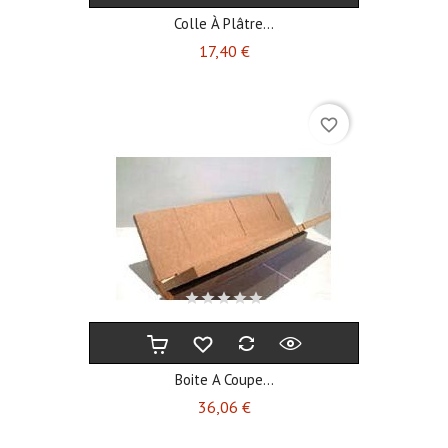
Colle À Plâtre...
Prix
17,40 €
favorite_border
Boite A Coupe...
Prix
36,06 €