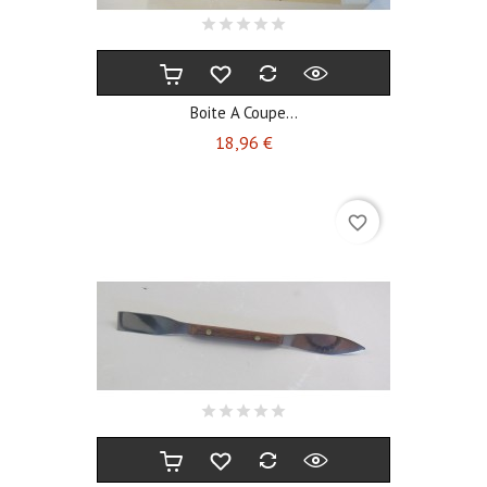
Boite A Coupe...
Prix
18,96 €
favorite_border