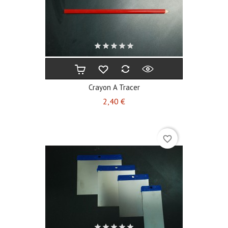
Crayon A Tracer
Prix
2,40 €
favorite_border