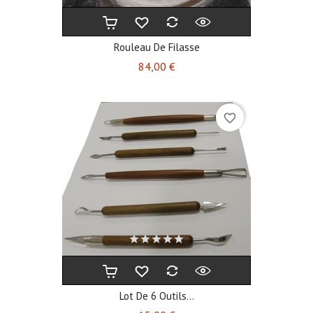
Rouleau De Filasse
Prix
84,00 €
favorite_border
Lot De 6 Outils...