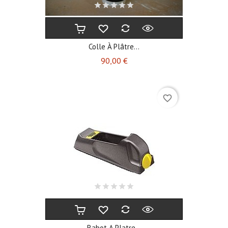
Colle À Plâtre...
Prix
90,00 €
favorite_border
Rabot A Platre...