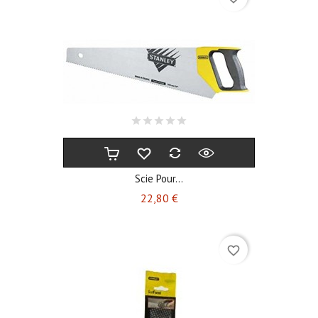
Scie Pour...
Prix
22,80 €
favorite_border