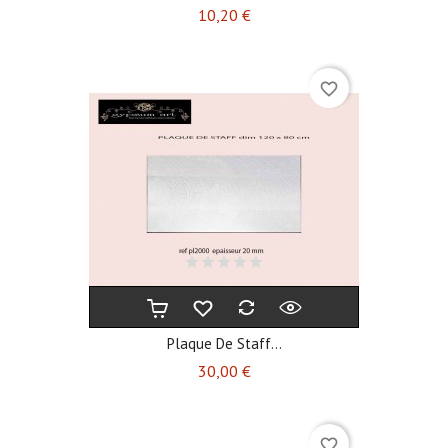
Prix
10,20 €
favorite_border
Plaque De Staff...
Prix
30,00 €
favorite_border