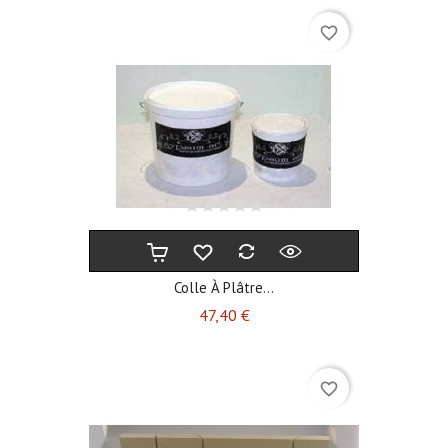
favorite_border
Colle À Plâtre...
Prix
47,40 €
favorite_border