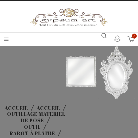
0

ACCUEIL
ACCUEIL
OUTILLAGE MATERIEL
DE POSE
OUTIL
RABOT À PLÂTRE