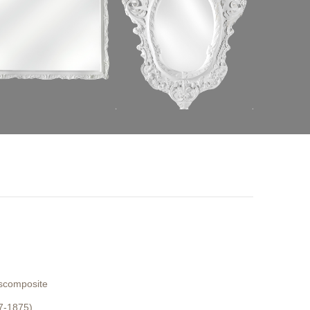
pscomposite
7-1875)