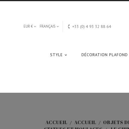

EUR €
FRANÇAIS
+33 (0) 4 93 32 88 64


STYLE
DÉCORATION PLAFOND

ACCUEIL
ACCUEIL
OBJETS D