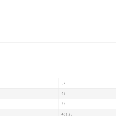
57
45
24
461.25