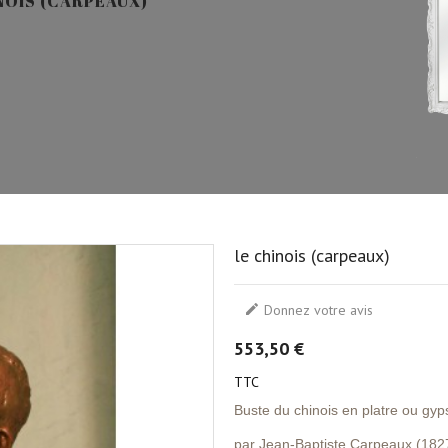
NOIS (CARPEAUX)
le chinois (carpeaux)

Donnez votre avis
553,50 €
TTC
Buste du chinois en platre ou gy
par Jean-Baptiste Carpeaux (182