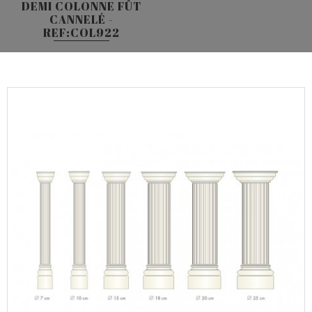
DEMI COLONNE FÛT
CANNELÉ -
REF:COL922