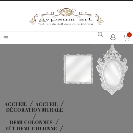
0

ACCUEIL
ACCUEIL
DÉCORATION MURALE
DEMI COLONNES
FÛT DEMI-COLONNE