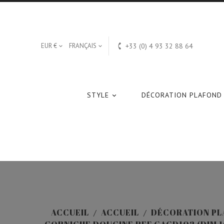

EUR €
FRANÇAIS
+33 (0) 4 93 32 88 64


STYLE
DÉCORATION PLAFOND

ACCUEIL
ACCUEIL
DÉCORATION PL