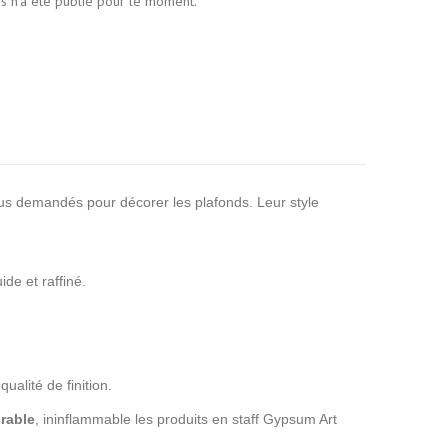
is n'a été publié pour le moment.
plus demandés pour décorer les plafonds. Leur style
de et raffiné.
qualité de finition.
rable
, ininflammable les produits en staff Gypsum Art