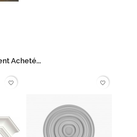
nt Acheté...
favorite_border
favorite_border