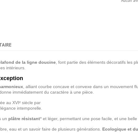
Aucun av
AIRE
lafond de la ligne doucine
, font partie des éléments décoratifs les 
es intérieurs.
exception
harmonieux
, alliant courbe concave et convexe dans un mouvement flui
et donne immédiatement du caractère à une pièce.
ée au XVIᵉ siècle par
élégance intemporelle.
s un
plâtre résistant
* et léger, permettant une pose facile, et une belle 
fibre, eau et un savoir faire de plusieurs générations.
Ecologique et du