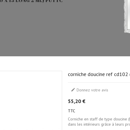
 X 13 LONG 2 ML) PUTTC
corniche doucine ref cd102 

Donnez votre avis
55,20 €
TTC
Corniche en staff de type doucine (
dans les intérieurs grâce à leurs pr