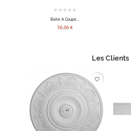
Boite A Coupe...
Prix
36,06 €
Les Clients
favorite_border