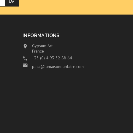
INFORMATIONS
Gypsum Art

France
+33 (0) 4 93 32 88 64


paca@lamaisonduplatre.com