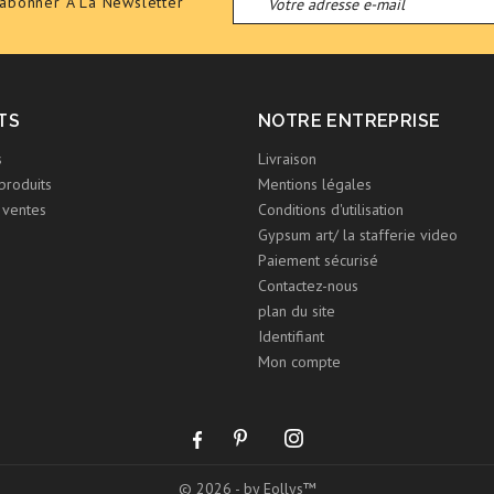
'abonner A La Newsletter
TS
NOTRE ENTREPRISE
s
Livraison
produits
Mentions légales
 ventes
Conditions d'utilisation
Gypsum art/ la stafferie video
Paiement sécurisé
Contactez-nous
plan du site
Identifiant
Mon compte
© 2026 - by Eollys™