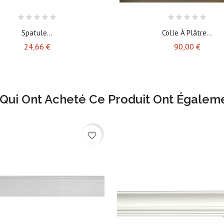
Spatule...
Colle À Plâtre...
Prix
Prix
24,66 €
90,00 €
 Qui Ont Acheté Ce Produit Ont Égaleme
favorite_border