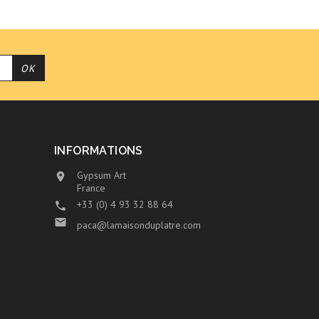
INFORMATIONS
Gypsum Art

France
+33 (0) 4 93 32 88 64


paca@lamaisonduplatre.com