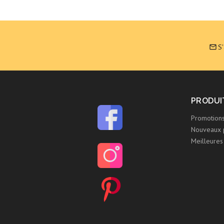
S

PRODUI
Promotion
Nouveaux 
Meilleures