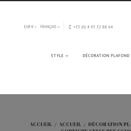

EUR €
FRANÇAIS
+33 (0) 4 93 32 88 64


STYLE
DÉCORATION PLAFOND

ACCUEIL
ACCUEIL
DÉCORATION PL