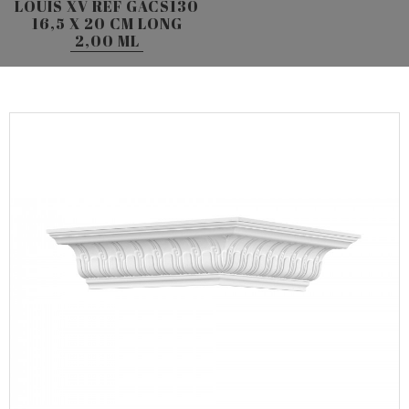
LOUIS XV REF GACS130
16,5 X 20 CM LONG
2,00 ML