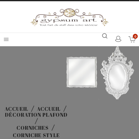
0

ACCUEIL
ACCUEIL
DÉCORATION PLAFOND
CORNICHES
CORNICHE STYLE