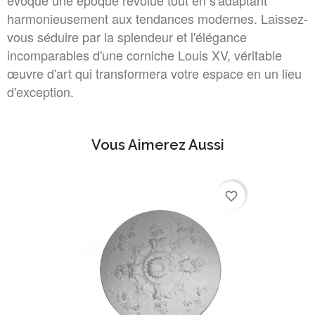
évoque une époque révolue tout en s'adaptant
harmonieusement aux tendances modernes. Laissez-
vous séduire par la splendeur et l'élégance
incomparables d'une corniche Louis XV, véritable
œuvre d'art qui transformera votre espace en un lieu
d'exception.
Vous Aimerez Aussi
favorite_border