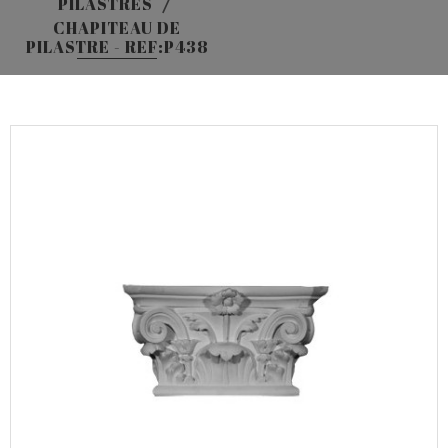
PILASTRES
CHAPITEAU DE
PILASTRE - REF:P438