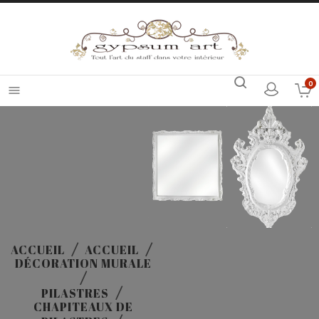
0

ACCUEIL
ACCUEIL
DÉCORATION MURALE
PILASTRES
CHAPITEAUX DE