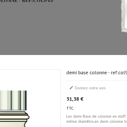
OLONNE - REF:COL945
demi base colonne - ref:col

Donnez votre avis
31,38 €
TTC
Les demi Base de colonne en staff 
même diamêtre,en demi colonne li