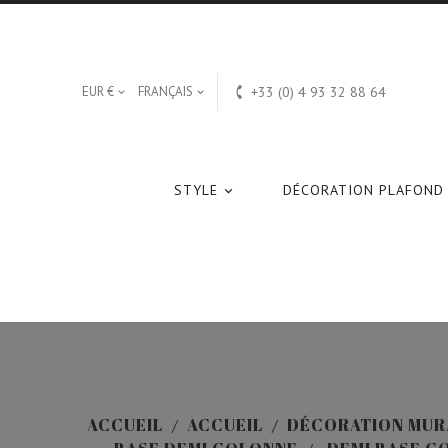

EUR €
FRANÇAIS
+33 (0) 4 93 32 88 64


STYLE
DÉCORATION PLAFOND

ACCUEIL
ACCUEIL
DÉCORATION MUR