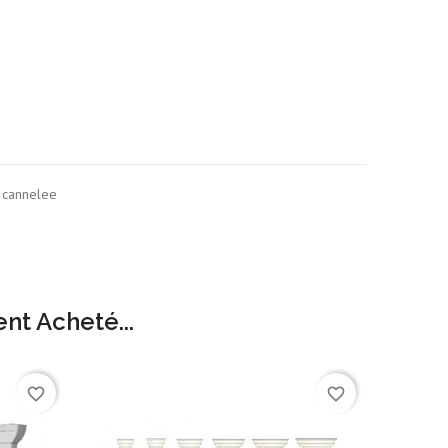
 cannelee
nt Acheté...
favorite_border
favorite_border