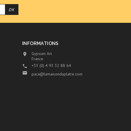
INFORMATIONS
Gypsum Art

France
+33 (0) 4 93 32 88 64


paca@lamaisonduplatre.com