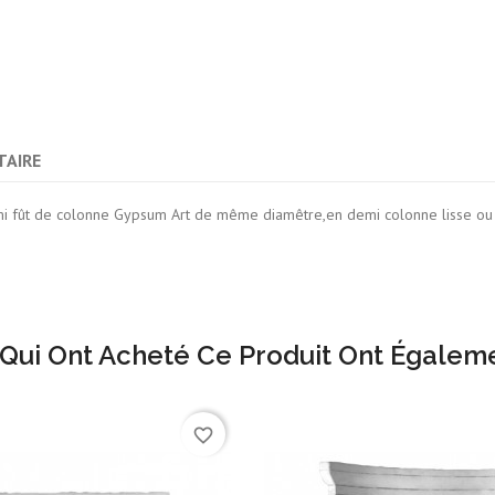
AIRE
emi fût de colonne Gypsum Art de même diamêtre,en demi colonne lisse ou
 Qui Ont Acheté Ce Produit Ont Égaleme
favorite_border