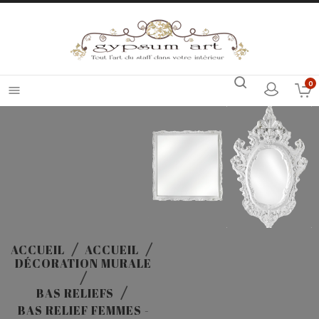
0

ACCUEIL
ACCUEIL
DÉCORATION MURALE
BAS RELIEFS
BAS RELIEF FEMMES -