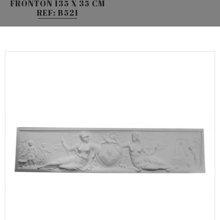
FRONTON 135 X 35 CM
REF: B521